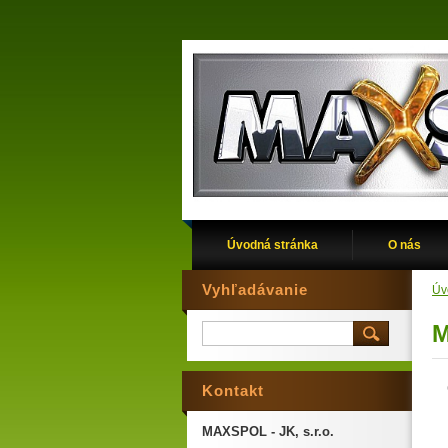
Úvodná stránka
O nás
Vyhľadávanie
Úv
M
Kontakt
MAXSPOL - JK, s.r.o.