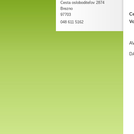
Cesta osloboditeľov 2874
Brezno
Ce
97703
048 611 5162
D