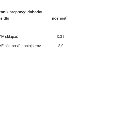
nník prepravy: dohodou
Vozidlo nosnosť
AVIA sklápač 3,0 t
AF hák.nosič kontajnerov 8,0 t