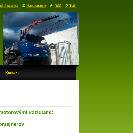
dná stránka
Mapa stránok
RSS
Tlač
Kontakt
motorovými vozidlami:
ontajnerov