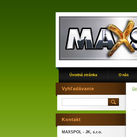
Úvodná stránka
O nás
Vyhľadávanie
Úv
Kontakt
MAXSPOL - JK, s.r.o.