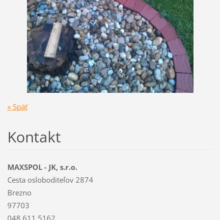
« Späť
Kontakt
MAXSPOL - JK, s.r.o.
Cesta osloboditeľov 2874
Brezno
97703
048 611 5162