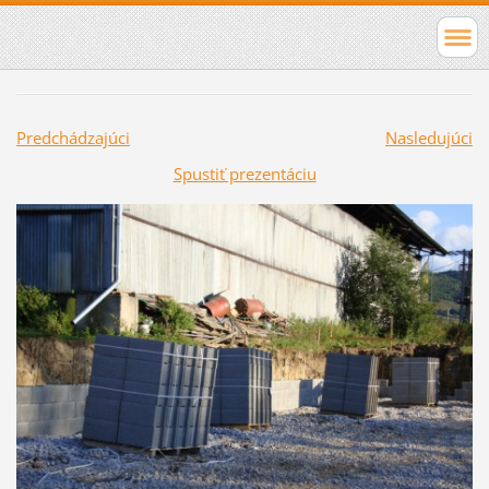
Predchádzajúci
Nasledujúci
Spustiť prezentáciu